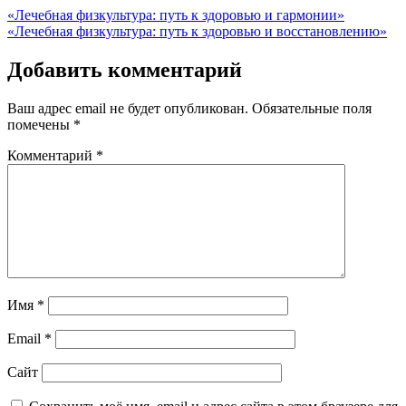
Навигация
«Лечебная физкультура: путь к здоровью и гармонии»
«Лечебная физкультура: путь к здоровью и восстановлению»
по
записям
Добавить комментарий
Ваш адрес email не будет опубликован.
Обязательные поля
помечены
*
Комментарий
*
Имя
*
Email
*
Сайт