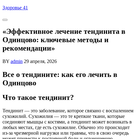
Skip
Здоровье 41
to
content
«Эффективное лечение тендинита в
Одинцово: ключевые методы и
рекомендации»
BY
admin
29 апреля, 2026
Все о тендините: как его лечить в
Одинцово
Что такое тендинит?
Тендинит — это заболевание, которое связано с воспалением
сухожилий. Сухожилия — это те крепкие ткани, которые
соединяют мышцы с костями, а тендинит может возникать в
любых местах, где есть сухожилие. Обычно это происходит
из-за чрезмерной нагрузки или травмы, что в свою очередь
может привести к постоянной боли и ограничению