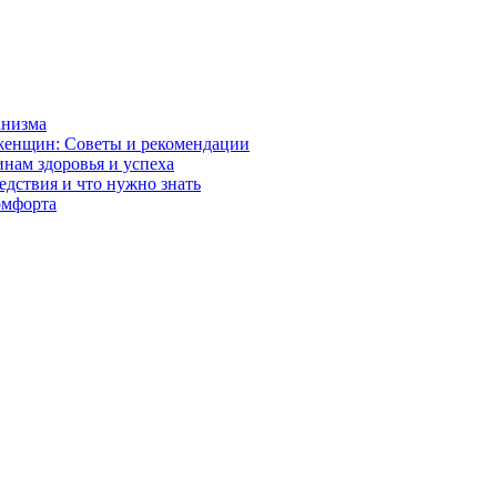
анизма
женщин: Советы и рекомендации
нам здоровья и успеха
дствия и что нужно знать
комфорта