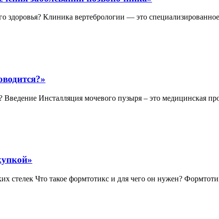
его здоровья? Клиника вертебрологии — это специализированное
оводится?»
? Введение Инсталляция мочевого пузыря – это медицинская проц
купкой»
ких стелек Что такое формтотикс и для чего он нужен? Формтот