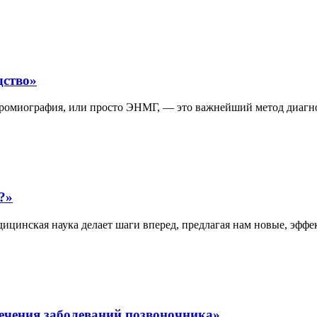
дство»
йромиография, или просто ЭНМГ, — это важнейший метод диагно
?»
едицинская наука делает шаги вперед, предлагая нам новые, эф
ечения заболеваний позвоночника»