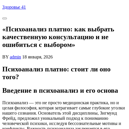
Skip
Здоровье 41
to
content
«Психоанализ платно: как выбрать
качественную консультацию и не
ошибиться с выбором»
BY
admin
18 января, 2026
Психоанализ платно: стоит ли оно
того?
Введение в психоанализ и его основа
Психоанализ — это не просто медицинская практика, но и
целая философия, которая затрагивает самые глубокие уголки
нашего сознания. Основатель этой дисциплины, Зигмунд
Фрейд, предложил уникальный подход к пониманию
человеческой психики, исследуя бессознательные мотивы и
конфликты. Важность психоанализа заключается в его